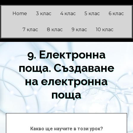
Home
3 клас
4 клас
5 клас
6 клас
7 клас
8 клас
9 клас
10 клас
9. Електронна
поща. Създаване
на електронна
поща
Какво ще научите в този урок?