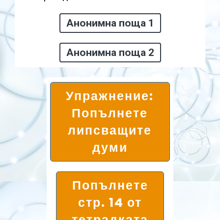
Анонимна поща 1
Анонимна поща 2
Упражнение:
Попълнете
липсващите
думи
Попълнете
стр. 14 от
тетрадката