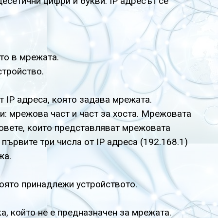
десетични цифри и букви. IP адресът се
то в мрежата.
стройство.
 IP адреса, която задава мрежата.
и: мрежова част и част за хоста. Мрежовата
товете, които представляват мрежовата
 първите три числа от IP адреса (192.168.1)
жа.
оято принадлежи устройството.
, който не е предназначен за мрежата.