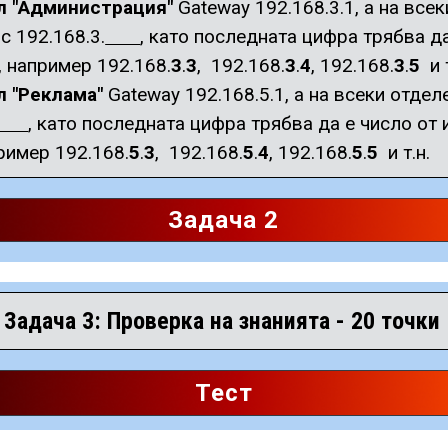
л "Администрация"
Gateway 192.168.3.1, а на вс
с 192.168.3.
, като последната цифра трябва да
, например 192.168.
3
.
3
, 192.168.
3
.
4
, 192.168.
3
.
5
и 
л "Реклама"
Gateway 192.168.5.1, а на всеки отде
, като последната цифра трябва да е число от 
ример 192.168.
5
.
3
, 192.168.
5
.
4
, 192.168.
5
.
5
и т.н.
Задача 2
Задача 3: Проверка на знанията - 20 точки
Тест