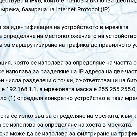
ъществува и
IPv6
, който е по-нов и включва шестна
режа, базирана на Internet Protocol (IP).
а за идентификация на устройството в мрежата.
за определяне на местоположението на устройство
а за маршрутизиране на трафика до правилното у
ия, която се използва за определяне на частта от
е използва за разделяне на IP адреса на две част
ри числа разделени с точки, съответстващи на би
 е 192.168.1.1, а мрежовата маска е 255.255.255.0,
ло (1) определя конкретно устройство в тази мре
ка се използва за определяне на мрежата, към к
 се използва за определяне на хоста в мрежата.
ка може да се използва за филтриране на трафика