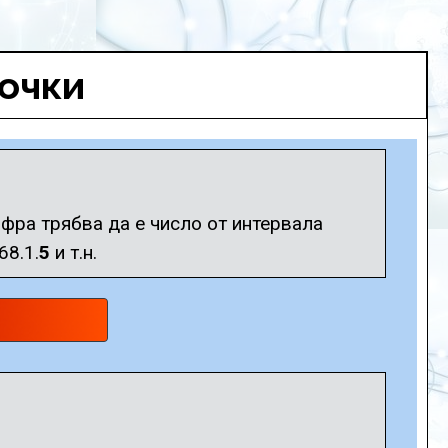
точки
ифра трябва да е число от интервала
68.1.
5
и т.н.