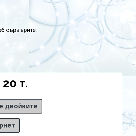
еб сървърите.
20 т.
е двойките
ернет