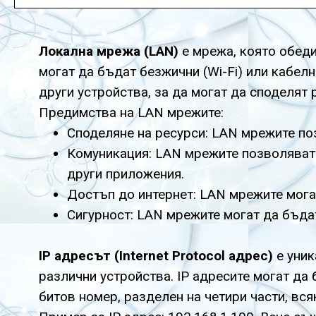
Локална мрежа (LAN)
е мрежа, която обед
могат да бъдат безжични (Wi-Fi) или кабелн
други устройства, за да могат да споделят 
Предимства на LAN мрежите:
Споделяне на ресурси: LAN мрежите поз
Комуникация: LAN мрежите позволяват 
други приложения.
Достъп до интернет: LAN мрежите могат
Сигурност: LAN мрежите могат да бъдат
IP адресът (Internet Protocol адрес)
е уник
различни устройства. IP адресите могат да
битов номер, разделен на четири части, вся