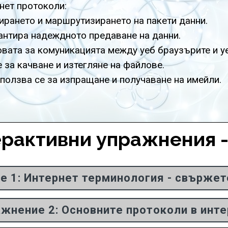
нет протоколи:
ресирането и маршрутизирането на пакети данни.
арантира надеждното предаване на данни.
сновата за комуникацията между уеб браузърите и у
се за качване и изтегляне на файлове.
Използва се за изпращане и получаване на имейли.
рактивни упражнения - 
е 1: Интернет терминология - свържет
жнение 2: Основните протоколи в инт