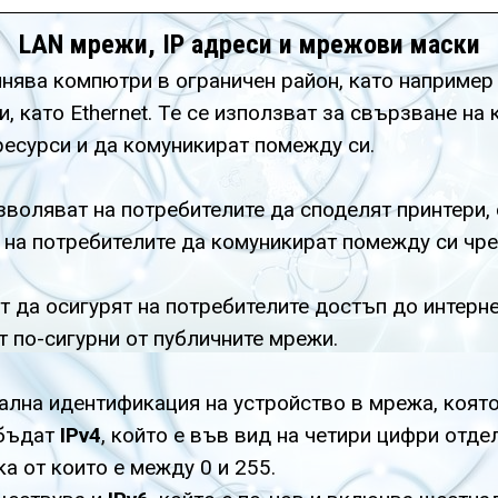
LAN мрежи, IP адреси и мрежови маски
инява компютри в ограничен район, като например
и, като Ethernet. Те се използват за свързване на
ресурси и да комуникират помежду си.
воляват на потребителите да споделят принтери, 
на потребителите да комуникират помежду си чрез
 да осигурят на потребителите достъп до интерне
 по-сигурни от публичните мрежи.
ална идентификация на устройство в мрежа, коят
 бъдат
IPv4
, който е във вид на четири цифри отдел
ка от които е между 0 и 255.