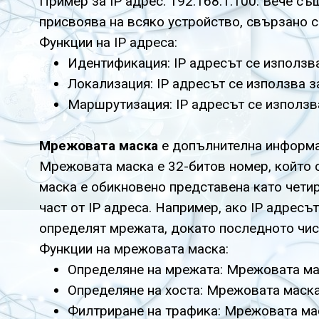
Пример за IP адрес: 192.168.1.100. Вече с
присвоява на всяко устройство, свързано с м
Функции на IP адреса:
Идентификация: IP адресът се използв
Локализация: IP адресът се използва 
Маршрутизация: IP адресът се използв
Мрежовата маска
е допълнителна информац
Мрежовата маска е 32-битов номер, който с
маска е обикновено представена като чети
част от IP адреса. Например, ако IP адресът
определят мрежата, докато последното чис
Функции на мрежовата маска:
Определяне на мрежата: Мрежовата мас
Определяне на хоста: Мрежовата маска
Филтриране на трафика: Мрежовата мас