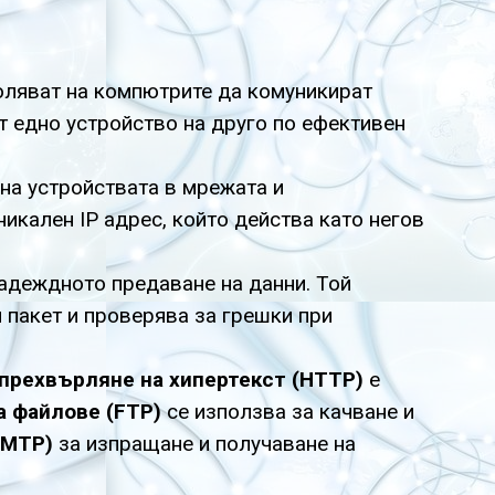
оляват на компютрите да комуникират
т едно устройство на друго по ефективен
 на устройствата в мрежата и
икален IP адрес, който действа като негов
надеждното предаване на данни. Той
 пакет и проверява за грешки при
 прехвърляне на хипертекст (HTTP)
е
а файлове (FTP)
се използва за качване и
SMTP)
за изпращане и получаване на