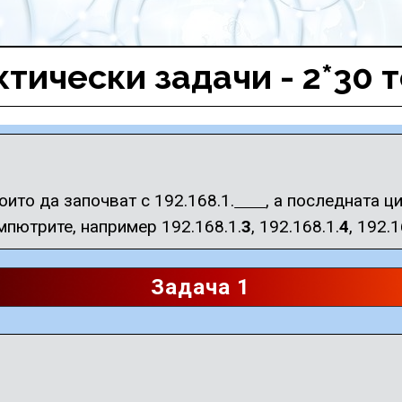
тически задачи - 2*30 
оито да започват с 192.168.1.
, а последната ц
омпютрите, например 192.168.1.
3
, 192.168.1.
4
, 192.1
Задача 1