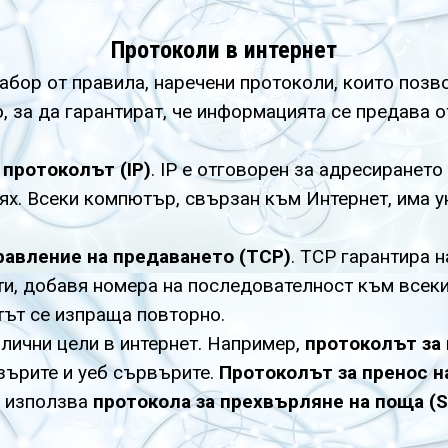
Протоколи в интернет
абор от правила, наречени протоколи, които позв
, за да гарантират, че информацията се предава о
протоколът (IP)
. IP е отговорен за адресирането
х. Всеки компютър, свързан към Интернет, има ун
равление на предаването (TCP)
. TCP гарантира 
и, добавя номера на последователност към всеки
тът се изпраща повторно.
лични цели в интернет. Например,
протоколът за
зърите и уеб сървърите.
Протоколът за пренос н
а използва
протокола за прехвърляне на поща (