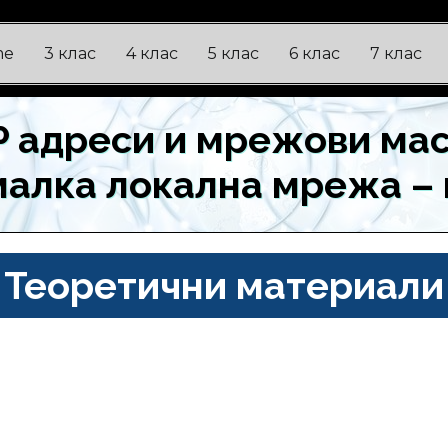
me
3 клас
4 клас
5 клас
6 клас
7 клас
IP адреси и мрежови мас
малка локална мрежа – 
Теоретични материали