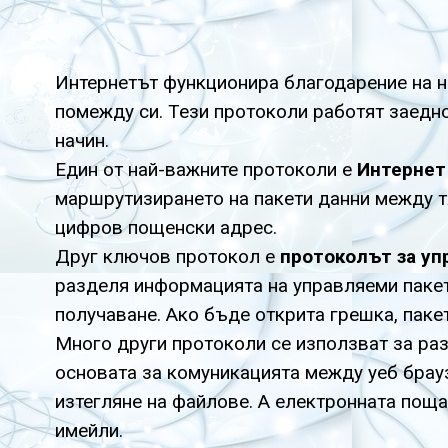
Интернетът функционира благодарение на н
помежду си. Тези протоколи работят заедно
начин.
Един от най-важните протоколи е
Интернет 
маршрутизирането на пакети данни между тя
цифров пощенски адрес.
Друг ключов протокол е
протоколът за уп
разделя информацията на управляеми пакет
получаване. Ако бъде открита грешка, паке
Много други протоколи се използват за раз
основата за комуникацията между уеб брау
изтегляне на файлове. А електронната пощ
имейли.