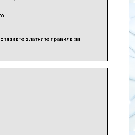
о;
спазвате златните правила за