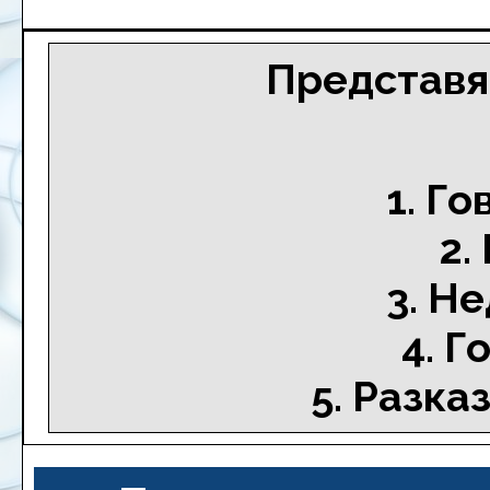
Представя
1. Г
2.
3. Н
4. Г
5. Разка