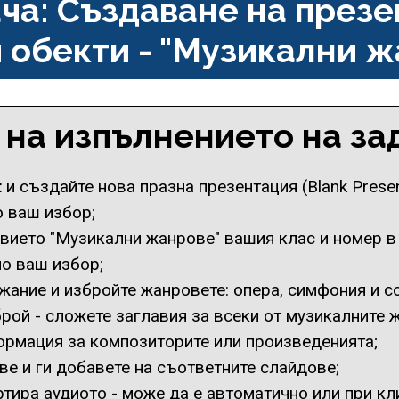
ча: Създаване на презе
 обекти - "Музикални 
 на изпълнението на за
t
и създайте нова празна презентация (Blank Presen
 ваш избор;
вието "Музикални жанрове" вашия клас и номер в
по ваш избор;
ание и избройте жанровете: опера, симфония и со
рой - сложете заглавия за всеки от музикалните 
ормация за композиторите или произведенията;
ве и ги добавете на съответните слайдове;
ртира аудиото - може да е автоматично или при кл