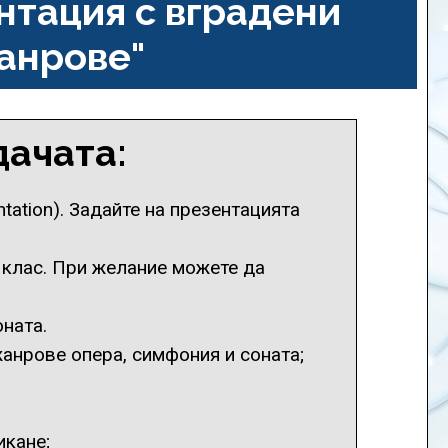
нтация с вградени
жанрове"
дачата:
tation). Задайте на презентацията
 клас. При желание можете да
ната.
жанрове опера, симфония и соната;
икане;