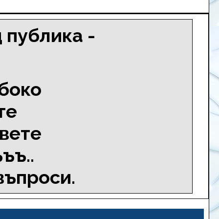
 публика -
лбоко
те
овете
ъъ..
въпроси.