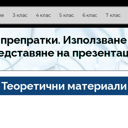
me
3 клас
4 клас
5 клас
6 клас
7 клас
и препратки. Използване
едставяне на презента
Теоретични материали