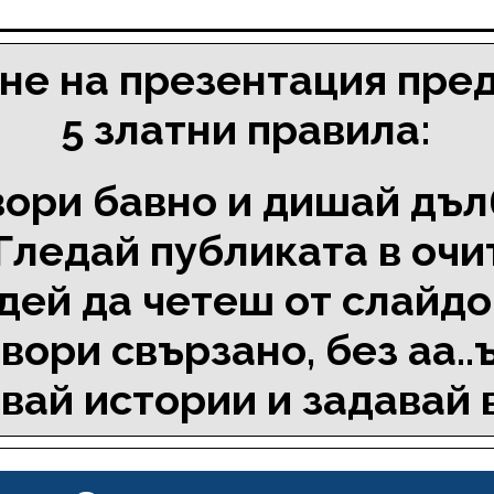
не на презентация пред
5 златни правила:
овори бавно и дишай дъ
 Гледай публиката в очи
едей да четеш от слайд
овори свързано, без аа..ъ
звай истории и задавай 