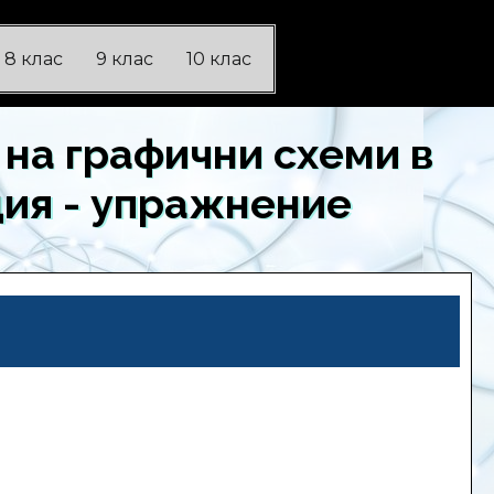
8 клас
9 клас
10 клас
 на графични схеми в
ция - упражнение