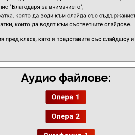
пис "Благодаря за вниманието";
атка, която да води към слайда със съдържаниет
тки, които да водят към съответните слайдове.
 пред класа, като я представите със слайдшоу и 
Аудио файлове:
Опера 1
Опера 2