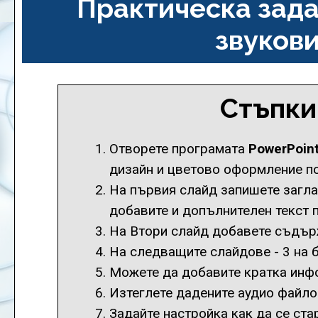
Практическа зада
звукови
Стъпки
Отворете програмата
PowerPoin
дизайн и цветово оформление по
На първия слайд запишете загла
добавите и допълнителен текст 
На Втори слайд добавете съдърж
На следващите слайдове - 3 на б
Можете да добавите кратка инф
Изтеглете дадените аудио файло
Задайте настройка как да се ста