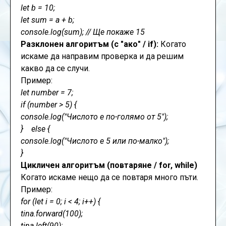
let b = 10;
let sum = a + b;
console.log(sum); // Ще покаже 15
Разклонен алгоритъм (с "ако" / if):
Когато
искаме да направим проверка и да решим
какво да се случи.
Пример:
let number = 7;
if (number > 5) {
console.log("Числото е по-голямо от 5");
} else {
console.log("Числото е 5 или по-малко");
}
Цикличен алгоритъм (повтаряне / for, while)
Когато искаме нещо да се повтаря много пъти.
Пример:
for (let i = 0; i < 4; i++) {
tina.forward(100);
tina.left(90);