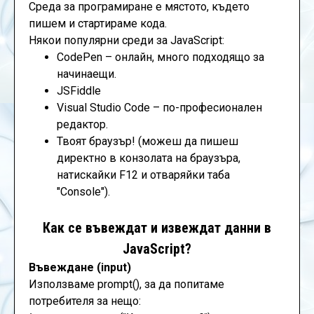
Среда за програмиране е мястото, където
пишем и стартираме кода.
Някои популярни среди за JavaScript:
CodePen – онлайн, много подходящо за
начинаещи.
JSFiddle
Visual Studio Code – по-професионален
редактор.
Твоят браузър! (можеш да пишеш
директно в конзолата на браузъра,
натискайки F12 и отваряйки таба
"Console").
Как се въвеждат и извеждат данни в
JavaScript?
Въвеждане (input)
Използваме prompt(), за да попитаме
потребителя за нещо: