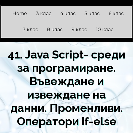
Home
3 клас
4 клас
5 клас
6 клас
7 клас
8 клас
9 клас
10 клас
41. Java Script- среди
за програмиране.
Въвеждане и
извеждане на
данни. Променливи.
Оператори if-else