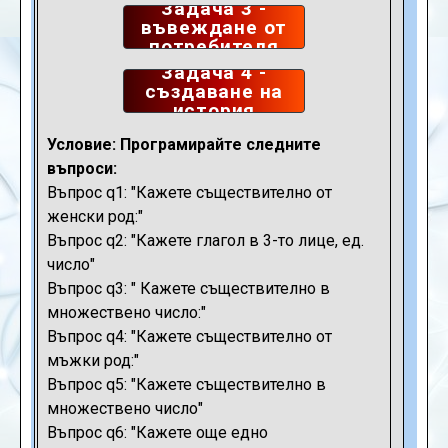
Задача 3 -
въвеждане от
потребителя
Задача 4 -
създаване на
история
Условие: Програмирайте следните
въпроси:
Въпрос q1: "Кажете съществително от
женски род:"
Въпрос q2: "Кажете глагол в 3-то лице, ед.
число"
Въпрос q3: " Кажете съществително в
множествено число:"
Въпрос q4: "Кажете съществително от
мъжки род:"
Въпрос q5: "Кажете съществително в
множествено число"
Въпрос q6: "Кажете още едно