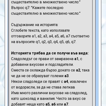
съществително в множествено число:"
Въпрос q7: "Кажете последно
съществително в множествено число:"
Съдържание на историята:
Сглобете текста, като използвате
отговорите a1, a2, a3, a4, a5, a6, a7 съответно
на въпросите q1, q2, q3, q4, q5, q6, q7.
Историята трябва да се получи във вида:
Сладоледът се прави от замразена
а1
, с
добавени вкусове и подсладители.
Сместа се охлажда бързо докато се
a2
, така
че да не се образуват големи
a3
.
Някои сладоледи се правят с
a4
, извлечен
от водорасли, за да не става лепкав
Има много различни вкусове на сладолед,
като шоколад и ванилия. Често за вкус се
добавят неща като
a5
,
a6
или
a7
.