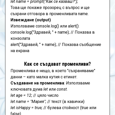
let name = prompt("Как се казваш?");
Това ще покаже прозорец с въпрос и ще
съхрани отговора в променливата name.
Извеждане (output)
Използваме console.log() или alert():
console.log("Здравей, " + name); // Показва в
конзолата
alert("Здравей, " + name); // Показва съобщение
на екрана
Как се създават променливи?
Променлива е нещо, в което "съхраняваме"
данни – като малка кутия с етикет.
Създаване на променлива
: Използваме
ключовата дума
let
или
const
.
let age = 12;
// цяло число
let name = "Мария";
// текст (в кавички)
let isHappy = true;
// булева стойност (true или
false)