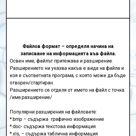
Файлов формат – определя начина на
записване на информацията във файла.
Освен име, файлът притежава и разширение.
Разширението ни указва какъв е вида на файла и
коя е съответната програма, с която може да бъде
отворен/стартиран.
Разширението се отделя от името на файл с точка.
/име.разширение/
Популярни разширения на файловете:
*.bmp – съдържа графично изображение
*.doc- съдържа текстова информация
*.xls, – съдържа таблична информация