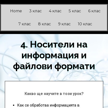
Home
3 клас
4 клас
5 клас
6 клас
7 клас
8 клас
9 клас
10 клас
4. Носители на
информация и
файлови формати
Какво ще научите в този урок?
Как се обработва информацията в