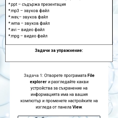
*.ppt – съдържа презентация
*.mp3 – звуков файл
*.wav,– звуков файл
*.wma – звуков файл
*.avi – видео файл
*.mpg – видео файл
Задачи за упражнение:
Задача 1:
Отворете програмата
File
explorer
и разгледайте какви
устройства за съхранение на
информацията има на вашия
компютър и променете настройките на
изгледа от панела
View
.