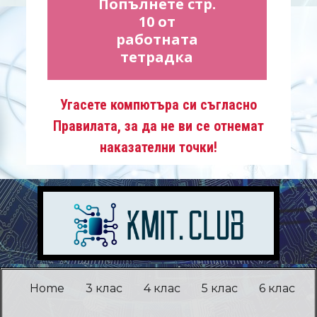
Попълнете стр.
10 от
работната
тетрадка
Угасете компютъра си съгласно
Правилата, за да не ви се отнемат
наказателни точки!
Home
3 клас
4 клас
5 клас
6 клас