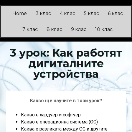
Home
3 клас
4 клас
5 клас
6 клас
7 клас
8 клас
9 клас
10 клас
3 урок: Как работят
дигиталните
устройства
Какво ще научите в този урок?
Какво е хардуер и софтуер
Какво е операционна система (ОС)
Каква е разликата между ОС и другите