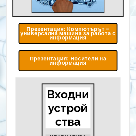
Презентация: Компютърът -
универсална машина за работа с
информация
Презентация: Носители на
информация
Входни
устрой
ства