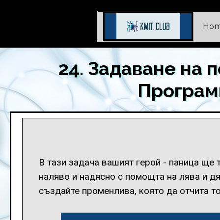
Ho
24. Задаване на 
Програм
В тази задача вашият герой - паница ще 
наляво и надясно с помощта на лява и дя
създайте променлива, която да отчита то