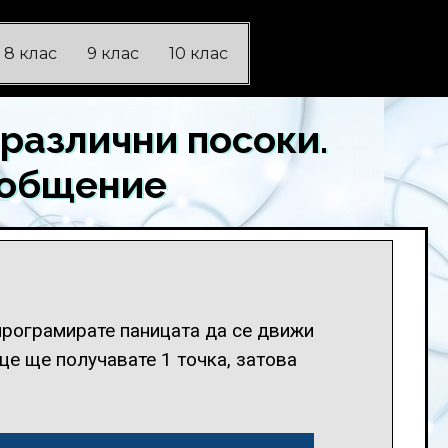
8 клас
9 клас
10 клас
 различни посоки.
бобщение
 програмирате паницата да се движи
це ще получавате 1 точка, затова