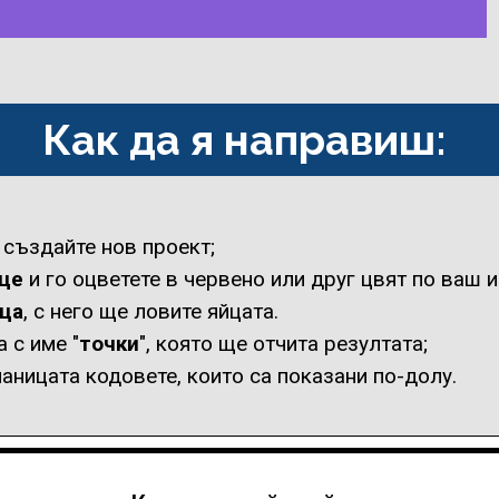
Как да я направиш:
 създайте нов проект;
це
и го оцветете в червено или друг цвят по ваш и
ца
, с него ще ловите яйцата.
 с име "
точки
", която ще отчита резултата;
паницата кодовете, които са показани по-долу.