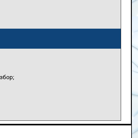
збор;