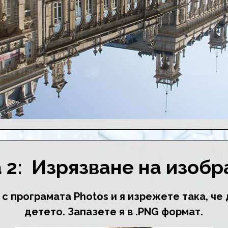
 2: Изрязване на изоб
с програмата Photos и я изрежете така, че
детето. Запазете я в .PNG формат.