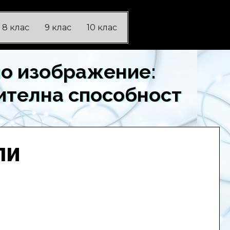
8 клас
9 клас
10 клас
но изображение:
лителна способност
ли