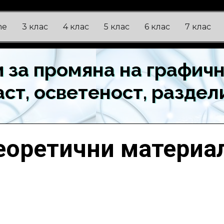
me
3 клас
4 клас
5 клас
6 клас
7 клас
и за промяна на графич
аст, осветеност, разде
еоретични материа