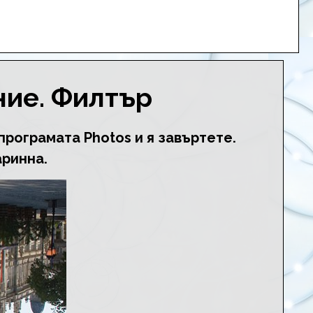
ние. Филтър
програмата Photos и я завъртете.
аринна.