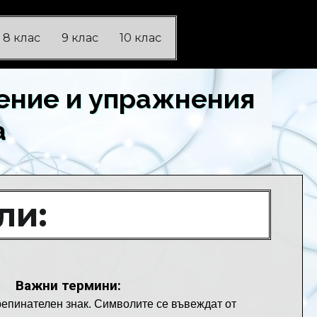
8 клас
9 клас
10 клас
ение и упражнения
а
ли:
Важни термини:
репинателен знак. Символите се въвеждат от