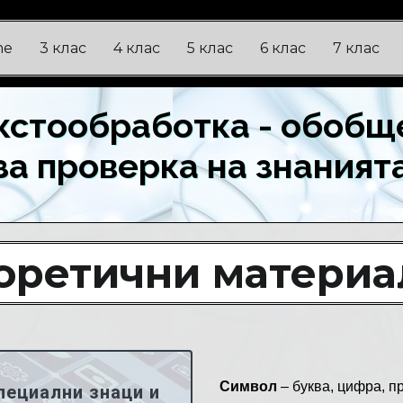
me
3 клас
4 клас
5 клас
6 клас
7 клас
екстообработка - обобщ
за проверка на знаният
оретични материа
Символ
– буква, цифра, п
ециални знаци и