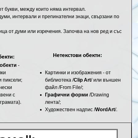
т букви, между които няма интервал.
думи, интервали и препинателни знаци, свързани по
ица от думи или изречения. Започва на нов ред и със
Нетекстови обекти:
бекти:
обекти
-
лки
Картинки и изображения - от
и пиксели;
библиотека /
Clip Art
/ или външен
чески
файл /From File/;
вени с
Графични форми
/Drawing
грамата).
лента/;
Художествен надпис /
WordArt
/.