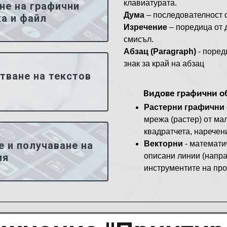
клавиатурата.
не на графични
Дума
– последователност о
а и файл
Изречение
– поредица от 
смисъл.
Абзац (Paragraph)
- поред
знак за край на абзац
тване на текстов
Видове графични о
Растерни графични 
мрежа (растер) от ма
квадратчета, наречен
Векторни
- математи
е и получаване на
описани линии (напра
ия
инструментите на про