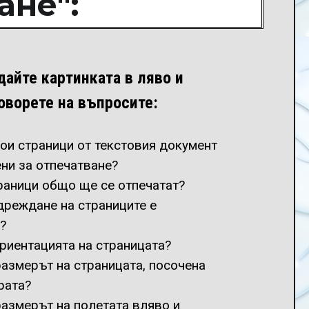
ане":
дайте картинката в ляво и
оворете на въпросите:
кои страници от текстовия документ
ени за отпечатване?
раници общо ще се отпечатат?
дреждане на страниците е
?
ориентацията на страницата?
размерът на страницата, посочена
рата?
размерът на полетата вляво и