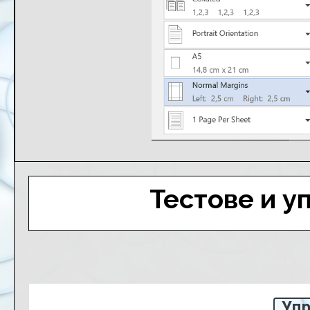
Тестове и у
Упр