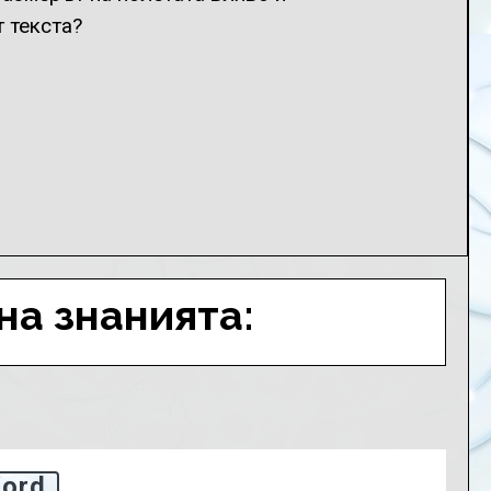
 текста?
на знанията:
Word