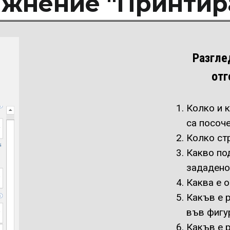
жнение "Принтир
Разгле
отг
Колко и 
са посоч
Колко ст
Какво по
зададено
Каква е 
Какъв е 
във фигу
Какъв е 