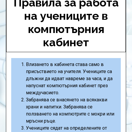
Правила за работа
на учениците в
компютърния
кабинет
Влизането в кабинета става само в
присъствието на учителя. Учениците са
длъжни да идват навреме за часа, и да
напуснат компютърния кабинет през
междучасието.
Забранява се внасянето на всякакви
храни и напитки. Забранява се
ползването на компютрите с мокри или
мръсни ръце.
Учениците сядат на определените от