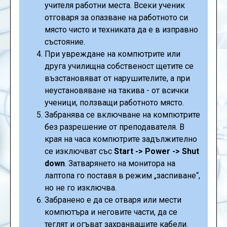
учителя работни места. Всеки ученик
отговаря за опазване на работното си
място чисто и техниката да е в изправно
състояние.
При увреждане на компютрите или
друга училищна собственост щетите се
възстановяват от нарушителите, а при
неустановяване на такива - от всички
ученици, ползващи работното място.
Забранява се включване на компютрите
без разрешение от преподавателя. В
края на часа компютрите задължително
се изключват със
Start -> Power -> Shut
down
. Затварянето на монитора на
лаптопа го поставя в режим „заспиване“,
но не го изключва.
Забранено е да се отваря или мести
компютъра и неговите части, да се
теглят и огъват захранващите кабели.