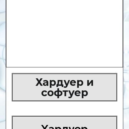
Хардуер и
софтуер
Хардуер